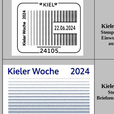
Kiel
Stempe
Einwu
au
Kiel
St
Briefze